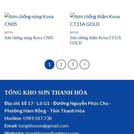
KOVA
KOVA
Sơn chống thấm Kova CT11A
Sơn chống nóng Kova CN05
GOLD
1
2
3
TỔNG KHO SƠN THANH HÓA
Địa chỉ: Số 17 - Lô G1 - Đường Nguyễn Phúc Chu -
Phường Hàm Rồng - Tỉnh Thanh Hóa
Hotline
: 0989.187.738
Email:
tongkhoson@gmail.com
Website:
tongkhosonthanhhoa.com