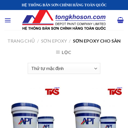
Skip
HỆ THỐNG BÁN SƠN CHÍNH HÃNG TOÀN QUỐC
to
content
TRANG CHỦ
/
SƠN EPOXY
/
SƠN EPOXY CHO SÀN
LỌC