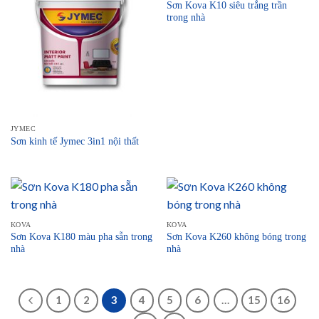
Sơn Kova K10 siêu trắng trần
trong nhà
JYMEC
Sơn kinh tế Jymec 3in1 nội thất
KOVA
KOVA
Sơn Kova K180 màu pha sẵn trong
Sơn Kova K260 không bóng trong
nhà
nhà
1
2
3
4
5
6
…
15
16