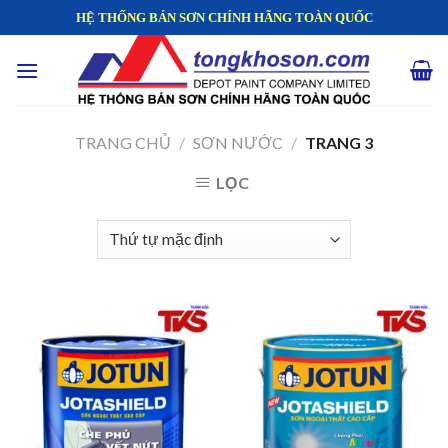
Skip
HỆ THỐNG BÁN SƠN CHÍNH HÃNG TOÀN QUỐC
to
content
TRANG CHỦ
/
SƠN NƯỚC
/
TRANG 3
LỌC