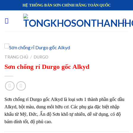
Skip
HỆ THỐNG BÁN SƠN CHÍNH HÃNG TOÀN QUỐC
to
content
TRANG CHỦ
/
DURGO
Sơn chống rỉ Durgo gốc Alkyd
Sơn chống rỉ Durgo gốc Alkyd là loại sơn 1 thành phần gốc dầu
Alkyd, bột màu, dung môi hữu cơ. Các phụ gia đặc biệt nhập
khẩu từ Mỹ, Đức, Ấn độ Sơn khô tự nhiên, dễ sử dụng, có độ
bám dính tốt, độ phủ cao.