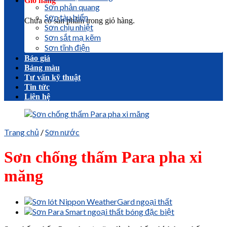
Giỏ hàng
Sơn phản quang
Sơn tàu biển
Chưa có sản phẩm trong giỏ hàng.
Sơn chịu nhiệt
Sơn sắt mạ kẽm
Sơn tĩnh điện
Báo giá
Bảng màu
Tư vấn kỹ thuật
Tin tức
Liên hệ
Trang chủ
/
Sơn nước
Sơn chống thấm Para pha xi
măng