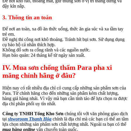
Để nơi khô ráo, thoáng mát, giữ thùng sơn ở vị trí thẳng đứng và
đậy kín nắp.
3. Thông tin an toàn
Để nơi an toàn, xa đồ ăn thức uống, thức ăn gia súc và xa tầm tay
trẻ em.
Đề nghị thi công nơi khô thoáng. Tránh hít bụi sơn. Sử dụng dụng
cụ bảo hộ cá nhân thích hợp.
Không đổ sơn ra cống rãnh và các nguồn nước.
Hạn bảo quản: 24 tháng kể từ ngày sản xuất.
IV. Mua sơn chống thấm Para pha xi
măng chính hãng ở đâu?
Hiện nay có rất nhiều địa chỉ có cung cấp những sản phẩm sơn của
Para. Từ chính hãng cho đến những sản phẩm kém chất lượng,
hàng giả hàng nhái. Vì vậy mà bạn cần tỉnh táo để lựa chọn ra được
địa chỉ phân phối uy tín nhất.
Công ty TNHH Tổng Kho Sơn
chúng tôi với văn phòng giao dịch
tại
shworoom Thanh Hóa
chính là địa chỉ mà các bạn có thể an tâm
lựa chọn những sản phẩm sơn chất lượng nhất. Ngoài ra bạn có thể
mua hàng online
vận chuyển toàn quốc.