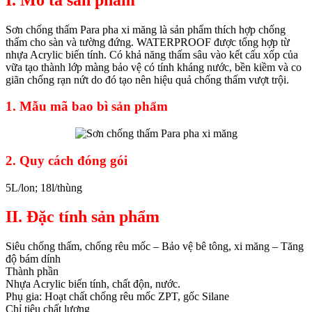
Sơn chống thấm Para pha xi măng là sản phẩm thích hợp chống
thấm cho sàn và tường đứng. WATERPROOF được tổng hợp từ
nhựa Acrylic biến tính. Có khả năng thấm sâu vào kết cấu xốp của
vữa tạo thành lớp màng bảo vệ có tính kháng nước, bền kiềm và co
giãn chống rạn nứt do đó tạo nên hiệu quả chống thấm vượt trội.
1. Mẫu mã bao bì sản phẩm
2. Quy cách đóng gói
5L/lon; 18l/thùng
II. Đặc tính sản phẩm
Siêu chống thấm, chống rêu mốc – Bảo vệ bê tông, xi măng – Tăng
độ bám dính
Thành phần
Nhựa Acrylic biến tính, chất độn, nước.
Phụ gia: Hoạt chất chống rêu mốc ZPT, gốc Silane
Chỉ tiêu chất lượng