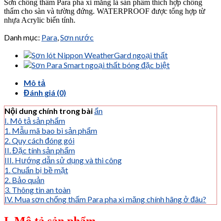
Sơn chống thấm Para pha xi măng là sản phẩm thích hợp chống
thấm cho sàn và tường đứng. WATERPROOF được tổng hợp từ
nhựa Acrylic biến tính.
Danh mục:
Para
,
Sơn nước
Mô tả
Đánh giá (0)
Nội dung chính trong bài
ẩn
I. Mô tả sản phẩm
1. Mẫu mã bao bì sản phẩm
2. Quy cách đóng gói
II. Đặc tính sản phẩm
III. Hướng dẫn sử dụng và thi công
1. Chuẩn bị bề mặt
2. Bảo quản
3. Thông tin an toàn
IV. Mua sơn chống thấm Para pha xi măng chính hãng ở đâu?
I. Mô tả sản phẩm