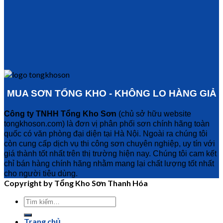
MUA SƠN TỔNG KHO - KHÔNG LO HÀNG GIẢ
Công ty TNHH Tổng Kho Sơn
(chủ sở hữu website
tongkhoson.com) là đơn vị phân phối sơn chính hãng toàn
quốc có văn phòng đại diện tại Hà Nội. Ngoài ra chúng tôi
còn cung cấp dịch vụ thi công sơn chuyên nghiệp, uy tín với
giá thành tốt nhất trên thị trường hiện nay. Chúng tôi cam kết
chỉ bán hàng chính hãng nhằm mang lại chất lượng tốt nhất
cho người tiêu dùng.
Copyright by Tổng Kho Sơn Thanh Hóa
Trang chủ