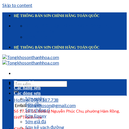
Skip to content
HỆ THỐNG BÁN SƠN CHÍNH HÃNG TOÀN QUỐC
Số 17, Lô G1, đg.Thành Thái, p.Đông Thọ,
tp.Thanh Hóa
07:30 - 17:15
HỆ THỐNG BÁN SƠN CHÍNH HÃNG TOÀN QUỐC
Trang chủ
Các hãng sơn
Các dòng sơn
Sơn nước
Hotline: 0989.187.738
Sơn dầu
Email:
tongkhoson@gmail.com
Sơn chống rỉ
Số 17, Lô G1, đường Nguyễn Phúc Chu, phường Hàm Rồng,
Sơn Epoxy
tỉnh Thanh Hóa
Sơn giả đá
Sơn kẻ vạch đường