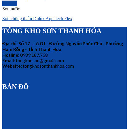
Chi tiết
Sơn nước
Sơn chống thấm Dulux Aquatech Flex
TỔNG KHO SƠN THANH HÓA
Địa chỉ: Số 17 - Lô G1 - Đường Nguyễn Phúc Chu - Phường
Hàm Rồng - Tỉnh Thanh Hóa
Hotline
: 0989.187.738
Email:
tongkhoson@gmail.com
Website:
tongkhosonthanhhoa.com
BẢN ĐỒ