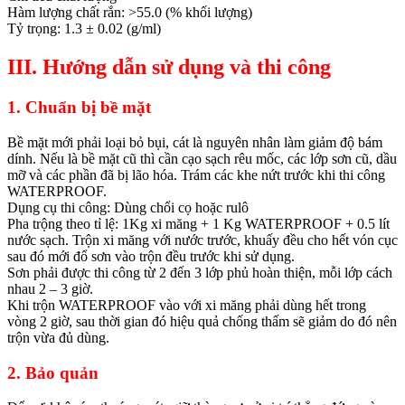
Hàm lượng chất rắn: >55.0 (% khối lượng)
Tỷ trọng: 1.3 ± 0.02 (g/ml)
III. Hướng dẫn sử dụng và thi công
1. Chuẩn bị bề mặt
Bề mặt mới phải loại bỏ bụi, cát là nguyên nhân làm giảm độ bám
dính. Nếu là bề mặt cũ thì cần cạo sạch rêu mốc, các lớp sơn cũ, dầu
mỡ và các phần đã bị lão hóa. Trám các khe nứt trước khi thi công
WATERPROOF.
Dụng cụ thi công: Dùng chổi cọ hoặc rulô
Pha trộng theo tỉ lệ: 1Kg xi măng + 1 Kg WATERPROOF + 0.5 lít
nước sạch. Trộn xi măng với nước trước, khuấy đều cho hết vón cục
sau đó mới đổ sơn vào trộn đều trước khi sử dụng.
Sơn phải được thi công từ 2 đến 3 lớp phủ hoàn thiện, mỗi lớp cách
nhau 2 – 3 giờ.
Khi trộn WATERPROOF vào với xi măng phải dùng hết trong
vòng 2 giờ, sau thời gian đó hiệu quả chống thấm sẽ giảm do đó nên
trộn vừa đủ dùng.
2. Bảo quản