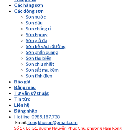
Các hãng sơn
Các dòng sơn
Sơn nước
Sơn dầu
Sơn chống rỉ
Sơn Epoxy
Sơn giả đá
Sơn kẻ vạch đường
Sơn phản quang
Sơn tàu biển
Sơn chịu nhiệt
Sơn sắt mạ kẽm
Sơn tĩnh điện
Báo giá
Bảng màu
Tư vấn kỹ thuật
Tin tức
Liên hệ
Đăng nhập
Hotline: 0989.187.738
Email:
tongkhoson@gmail.com
Số 17, Lô G1, đường Nguyễn Phúc Chu, phường Hàm Rồng,