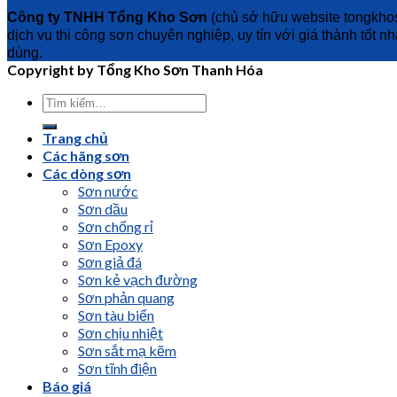
Công ty TNHH Tổng Kho Sơn
(chủ sở hữu website tongkhos
dịch vụ thi công sơn chuyên nghiệp, uy tín với giá thành tốt n
dùng.
Copyright by Tổng Kho Sơn Thanh Hóa
Trang chủ
Các hãng sơn
Các dòng sơn
Sơn nước
Sơn dầu
Sơn chống rỉ
Sơn Epoxy
Sơn giả đá
Sơn kẻ vạch đường
Sơn phản quang
Sơn tàu biển
Sơn chịu nhiệt
Sơn sắt mạ kẽm
Sơn tĩnh điện
Báo giá