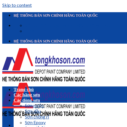
Skip to content
HỆ THỐNG BÁN SƠN CHÍNH HÃNG TOÀN QUỐC
Số 17, Lô G1, đg.Thành Thái, p.Đông Thọ, tp.Tha
07:30 - 17:15
HỆ THỐNG BÁN SƠN CHÍNH HÃNG TOÀN QUỐC
Trang chủ
Các hãng sơn
Các dòng sơn
Sơn nước
Sơn dầu
Sơn chống rỉ
Sơn Epoxy