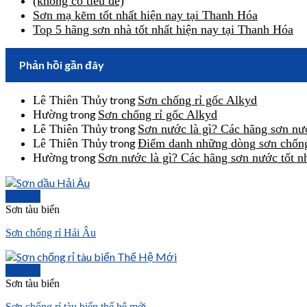
(không có tiêu đề)
Sơn mạ kẽm tốt nhất hiện nay tại Thanh Hóa
Top 5 hãng sơn nhà tốt nhất hiện nay tại Thanh Hóa
Phản hồi gần đây
Lê Thiên Thủy
trong
Sơn chống rỉ gốc Alkyd
Hường
trong
Sơn chống rỉ gốc Alkyd
Lê Thiên Thủy
trong
Sơn nước là gì? Các hãng sơn nướ
Lê Thiên Thủy
trong
Điểm danh những dòng sơn chống
Hường
trong
Sơn nước là gì? Các hãng sơn nước tốt n
Chi tiết
Sơn tàu biển
Sơn chống rỉ Hải Âu
Chi tiết
Sơn tàu biển
Sơn chống rỉ tàu biển thế hệ mới