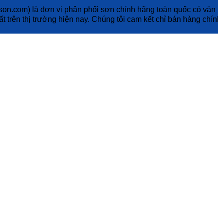
on.com) là đơn vị phân phối sơn chính hãng toàn quốc có văn p
hất trên thị trường hiện nay. Chúng tôi cam kết chỉ bán hàng ch