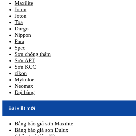
Maxilite
Jotun
Joton
Toa
Durgo
Nippon
Para
Spec
Sơn chống thấm
Sơn APT
Sơn KCC
zikon
Mykolor
Neomax
Đại bàng
Bài viết mới
Bảng báo giá sơn Maxilite
Bảng báo giá sơn Dulux