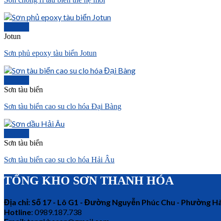
Chi tiết
Jotun
Sơn phủ epoxy tàu biển Jotun
Chi tiết
Sơn tàu biển
Sơn tàu biển cao su clo hóa Đại Bàng
Chi tiết
Sơn tàu biển
Sơn tàu biển cao su clo hóa Hải Âu
TỔNG KHO SƠN THANH HÓA
Địa chỉ: Số 17 - Lô G1 - Đường Nguyễn Phúc Chu - Phường 
Hotline
: 0989.187.738