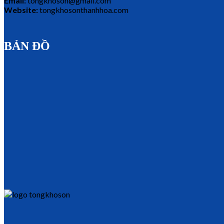
Email:
tongkhoson@gmail.com
Website:
tongkhosonthanhhoa.com
BẢN ĐỒ