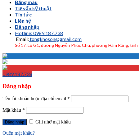
Bảng màu
Tư vấn kỹ thuật
Tin tức
Liên hệ
Đăng nhập
Hotline: 0989.187.738
Email:
tongkhoson@gmail.com
Số 17, Lô G1, đường Nguyễn Phúc Chu, phường Hàm Rồng, tỉnh
0989.187.738
Đăng nhập
Tên tài khoản hoặc địa chỉ email
*
Mật khẩu
*
Ghi nhớ mật khẩu
Đăng nhập
Quên mật khẩu?