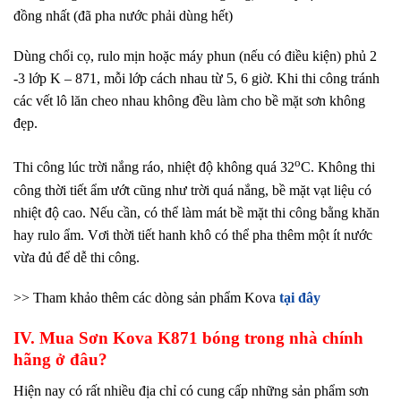
đồng nhất (đã pha nước phải dùng hết)
Dùng chổi cọ, rulo mịn hoặc máy phun (nếu có điều kiện) phủ 2
-3 lớp K – 871, mỗi lớp cách nhau từ 5, 6 giờ. Khi thi công tránh
các vết lô lăn cheo nhau không đều làm cho bề mặt sơn không
đẹp.
o
Thi công lúc trời nắng ráo, nhiệt độ không quá 32
C. Không thi
công thời tiết ẩm ướt cũng như trời quá nắng, bề mặt vạt liệu có
nhiệt độ cao. Nếu cần, có thể làm mát bề mặt thi công bằng khăn
hay rulo ẩm. Vơi thời tiết hanh khô có thể pha thêm một ít nước
vừa đủ để dễ thi công.
>> Tham khảo thêm các dòng sản phẩm Kova
tại đây
IV. Mua Sơn Kova K871 bóng trong nhà chính
hãng ở đâu?
Hiện nay có rất nhiều địa chỉ có cung cấp những sản phẩm sơn