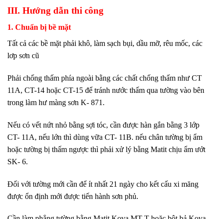
III. Hướng dẫn thi công
1. Chuẩn bị bề mặt
Tất cả các bề mặt phải khô, làm sạch bụi, dầu mỡ, rêu mốc, các
lơp sơn cũ
Phải chống thấm phía ngoài bằng các chất chống thấm như CT
11A, CT-14 hoặc CT-15 để tránh nước thấm qua tường vào bên
trong làm hư màng sơn K- 871.
Nếu có vết nứt nhỏ bằng sợi tóc, cần được hàn gắn bằng 3 lớp
CT- 11A, nếu lớn thì dùng vữa CT- 11B. nếu chân tường bị ẩm
hoặc tường bị thấm ngược thì phải xử lý bằng Matit chịu ẩm ướt
SK- 6.
Đối với tường mới cần để ít nhất 21 ngày cho kết cấu xi măng
được ổn định mới được tiến hành sơn phủ.
Cần làm phẳng tường bằng Matit Kova MT-T hoặc bột bả Kova