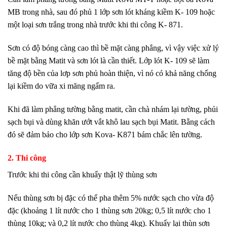
MB trong nhà, sau đó phủ 1 lớp sơn lót kháng kiềm K- 109 hoặc
một loại sơn trắng trong nhà trước khi thi công K- 871.
Sơn có độ bóng càng cao thì bề mặt càng phẳng, vì vậy việc xử lý
bề mặt bằng Matit và sơn lót là cần thiết. Lớp lót K- 109 sẽ làm
tăng độ bền của lơp sơn phủ hoàn thiện, vì nó có khả năng chống
lại kiềm do vữa xi măng ngấm ra.
Khi đã làm phẳng tường bằng matit, cần chà nhám lại tường, phủi
sạch bụi và dùng khăn ướt vắt khô lau sạch bụi Matit. Bằng cách
đó sẽ đảm bảo cho lớp sơn Kova- K871 bám chắc lên tường.
2. Thi công
Trước khi thi công cần khuấy thật lỹ thùng sơn
Nếu thùng sơn bị đặc có thể pha thêm 5% nước sạch cho vừa độ
đặc (khoảng 1 lít nước cho 1 thùng sơn 20kg; 0,5 lít nước cho 1
thùng 10kg; và 0,2 lít nước cho thùng 4kg). Khuấy lại thùn sơn