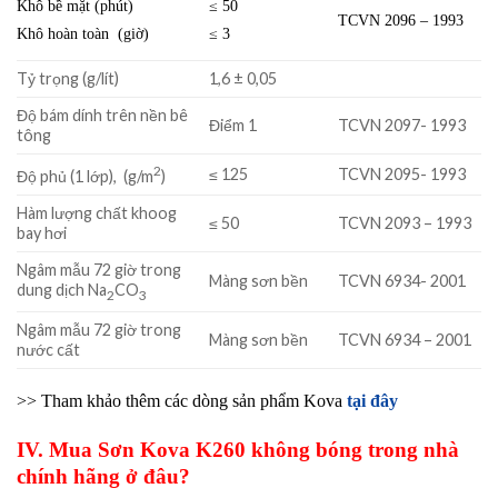
Khô bề mặt (phút)
≤ 50
TCVN 2096 – 1993
Khô hoàn toàn (giờ)
≤ 3
Tỷ trọng (g/lít)
1,6 ± 0,05
Độ bám dính trên nền bê
Điểm 1
TCVN 2097- 1993
tông
2
≤ 125
TCVN 2095- 1993
Độ phủ (1 lớp), (g/m
)
Hàm lượng chất khoog
≤ 50
TCVN 2093 – 1993
bay hơi
Ngâm mẫu 72 giờ trong
Màng sơn bền
TCVN 6934- 2001
dung dịch Na
CO
2
3
Ngâm mẫu 72 giờ trong
Màng sơn bền
TCVN 6934 – 2001
nước cất
>> Tham khảo thêm các dòng sản phẩm Kova
tại đây
IV. Mua Sơn Kova K260 không bóng trong nhà
chính hãng ở đâu?