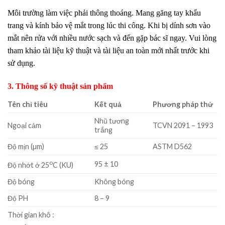
Môi trường làm việc phải thông thoáng. Mang găng tay khẩu
trang và kính bảo vệ mắt trong lúc thi công. Khi bị dính sơn vào
mắt nên rửa với nhiều nước sạch và đến gặp bác sĩ ngay. Vui lòng
tham khảo tài liệu kỹ thuật và tài liệu an toàn mới nhất trước khi
sử dụng.
3. Thông số kỹ thuật sản phẩm
Tên chỉ tiêu
Kết quả
Phương pháp thử
Nhũ tương
Ngoại cảm
TCVN 2091 – 1993
trắng
Độ mịn (µm)
≤ 25
ASTM D562
o
95 ± 10
Độ nhớt ở 25
C (KU)
Độ bóng
Không bóng
Độ PH
8 – 9
Thời gian khô :