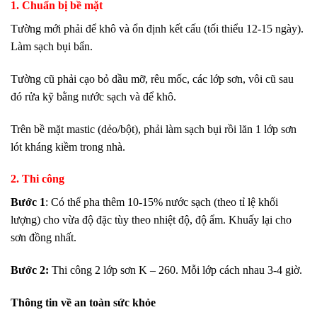
1. Chuẩn bị bề mặt
Tường mới phải để khô và ổn định kết cấu (tối thiểu 12-15 ngày).
Làm sạch bụi bẩn.
Tường cũ phải cạo bỏ dầu mỡ, rêu mốc, các lớp sơn, vôi cũ sau
đó rửa kỹ bằng nước sạch và để khô.
Trên bề mặt mastic (dẻo/bột), phải làm sạch bụi rồi lăn 1 lớp sơn
lót kháng kiềm trong nhà.
2. Thi công
Bước 1
: Có thể pha thêm 10-15% nước sạch (theo tỉ lệ khối
lượng) cho vừa độ đặc tùy theo nhiệt độ, độ ẩm. Khuấy lại cho
sơn đồng nhất.
Bước 2:
Thi công 2 lớp sơn K – 260. Mỗi lớp cách nhau 3-4 giờ.
Thông tin về an toàn sức khỏe