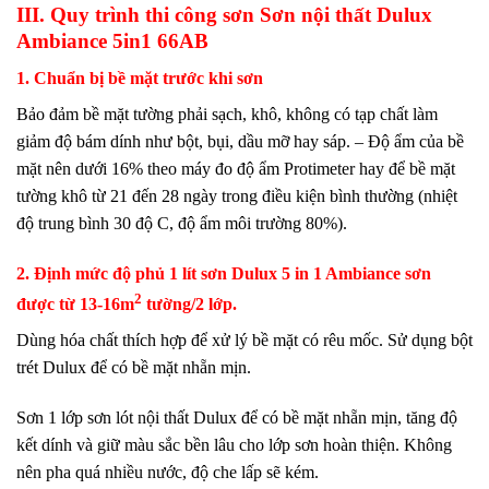
III. Quy trình thi công sơn Sơn nội thất Dulux
Ambiance 5in1 66AB
1. Chuẩn bị bề mặt trước khi sơn
Bảo đảm bề mặt tường phải sạch, khô, không có tạp chất làm
giảm độ bám dính như bột, bụi, dầu mỡ hay sáp. – Độ ẩm của bề
mặt nên dưới 16% theo máy đo độ ẩm Protimeter hay để bề mặt
tường khô từ 21 đến 28 ngày trong điều kiện bình thường (nhiệt
độ trung bình 30 độ C, độ ẩm môi trường 80%).
2. Định mức độ phủ 1 lít sơn Dulux 5 in 1 Ambiance sơn
2
được từ 13-16m
tường/2 lớp.
Dùng hóa chất thích hợp để xử lý bề mặt có rêu mốc. Sử dụng bột
trét Dulux để có bề mặt nhẵn mịn.
Sơn 1 lớp sơn lót nội thất Dulux để có bề mặt nhẵn mịn, tăng độ
kết dính và giữ màu sắc bền lâu cho lớp sơn hoàn thiện. Không
nên pha quá nhiều nước, độ che lấp sẽ kém.