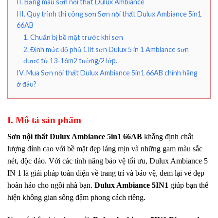
II. Bảng màu sơn nội thất Dulux Ambiance
III. Quy trình thi công sơn Sơn nội thất Dulux Ambiance 5in1
66AB
1. Chuẩn bị bề mặt trước khi sơn
2. Định mức độ phủ 1 lít sơn Dulux 5 in 1 Ambiance sơn
được từ 13-16m2 tường/2 lớp.
IV. Mua Sơn nội thất Dulux Ambiance 5in1 66AB chính hãng
ở đâu?
I. Mô tả sản phẩm
Sơn nội thất Dulux Ambiance 5in1 66AB
khẳng định chất
lượng đỉnh cao với bề mặt đẹp láng mịn và những gam màu sắc
nét, độc đáo. Với các tính năng bảo vệ tối ưu, Dulux Ambiance 5
IN 1 là giải pháp toàn diện về trang trí và bảo vệ, đem lại vẻ đẹp
hoàn hảo cho ngôi nhà bạn.
Dulux Ambiance 5IN1
giúp bạn thể
hiện không gian sống đậm phong cách riêng.